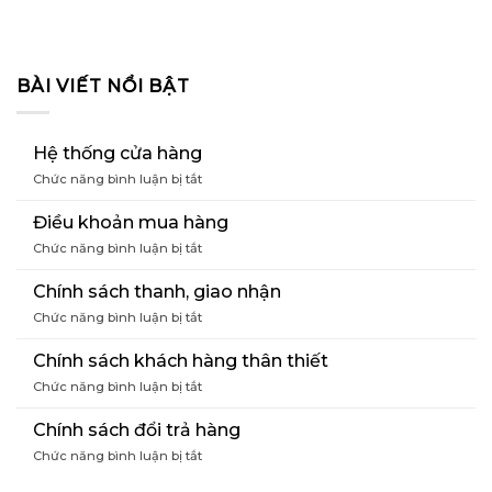
BÀI VIẾT NỔI BẬT
Hệ thống cửa hàng
ở
Chức năng bình luận bị tắt
Hệ
thống
Điều khoản mua hàng
cửa
ở
Chức năng bình luận bị tắt
hàng
Điều
khoản
Chính sách thanh, giao nhận
mua
ở
Chức năng bình luận bị tắt
hàng
Chính
sách
Chính sách khách hàng thân thiết
thanh,
ở
Chức năng bình luận bị tắt
giao
Chính
nhận
sách
Chính sách đổi trả hàng
khách
ở
Chức năng bình luận bị tắt
hàng
Chính
thân