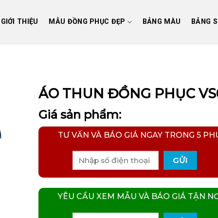
GIỚI THIỆU
MẪU ĐỒNG PHỤC ĐẸP
BẢNG MÀU
BẢNG S
ÁO THUN ĐỒNG PHỤC VS
Giá sản phẩm:
TƯ VẤN VÀ BÁO GIÁ NGAY TRONG 5 PH
YÊU CẦU XEM MẪU VÀ BÁO GIÁ TẬN NƠ