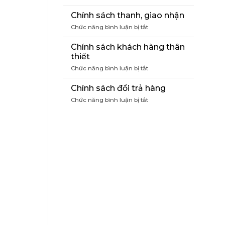
Điều
khoản
Chính sách thanh, giao nhận
mua
ở
Chức năng bình luận bị tắt
hàng
Chính
sách
Chính sách khách hàng thân
thanh,
thiết
giao
ở
Chức năng bình luận bị tắt
nhận
Chính
sách
Chính sách đổi trả hàng
khách
ở
Chức năng bình luận bị tắt
hàng
Chính
thân
sách
thiết
đổi
trả
hàng