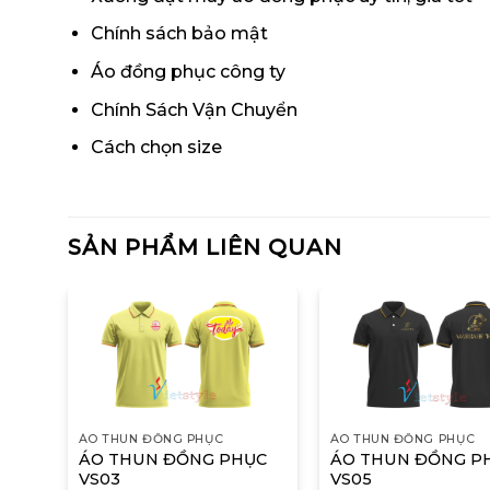
Chính sách bảo mật
Áo đồng phục công ty
Chính Sách Vận Chuyển
Cách chọn size
SẢN PHẨM LIÊN QUAN
ÁO THUN ĐỒNG PHỤC
ÁO THUN ĐỒNG PHỤC
ÁO THUN ĐỒNG PHỤC
ÁO THUN ĐỒNG P
ỤC
VS03
VS05