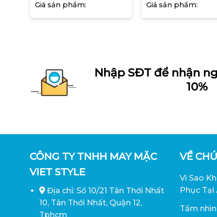
Giá sản phẩm:
Giá sản phẩm:
Nhập SĐT để nhận ng
10%
CÔNG TY TNHH MAY MẶC
VỀ CHÚ
VIET STYLE
Vì Sao K
Phục Tại
Địa chỉ: Số 10/21 Tân Thới Nhất
10, Tân Thới Nhất, Quận 12,
Tầm nhìn
Tphcm