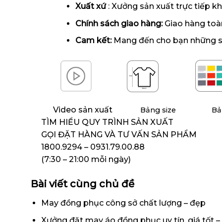
Xuất xứ
: Xưởng sản xuất trực tiếp k
Chính sách giao hàng:
Giao hàng toà
Cam kết:
Mang đến cho bạn những sản
Video sản xuất
Bảng size
Bả
TÌM HIỂU QUY TRÌNH SẢN XUẤT
GỌI ĐẶT HÀNG VÀ TƯ VẤN SẢN PHẨM
1800.9294 – 0931.79.00.88
(7:30 – 21:00 mỗi ngày)
Bài viết cùng chủ đề
May đồng phục công sở chất lượng – đẹp
Xưởng đặt may áo đồng phục uy tín, giá tốt – 