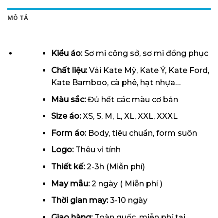
MÔ TẢ
Kiểu áo:
Sơ mi công sở, sơ mi đồng phục
Chất liệu:
Vải Kate Mỹ, Kate Ý, Kate Ford,
Kate Bamboo, cà phê, hạt nhựa…
Màu sắc:
Đủ hết các màu cơ bản
Size áo:
XS, S, M, L, XL, XXL, XXXL
Form
áo
:
Body, tiêu chuẩn, form suôn
Logo:
Thêu vi tính
Thiết kế:
2-3h (Miễn phí)
May mẫu:
2 ngày ( Miễn phí )
Thời gian may:
3-10 ngày
Giao hàng:
Toàn quốc, miễn phí tại