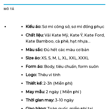
MÔ TẢ
Kiểu áo:
Sơ mi công sở, sơ mi đồng phục
Chất liệu:
Vải Kate Mỹ, Kate Ý, Kate Ford,
Kate Bamboo, cà phê, hạt nhựa…
Màu sắc:
Đủ hết các màu cơ bản
Size áo:
XS, S, M, L, XL, XXL, XXXL
Form
áo
:
Body, tiêu chuẩn, form suôn
Logo:
Thêu vi tính
Thiết kế:
2-3h (Miễn phí)
May mẫu:
2 ngày ( Miễn phí )
Thời gian may:
3-10 ngày
Giao hàng:
Toàn quốc, miễn phí tại