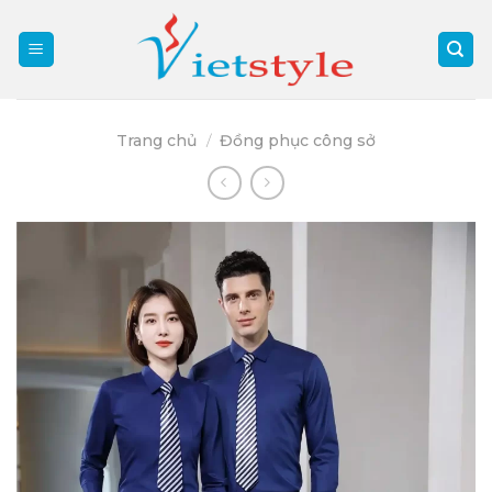
Skip
to
content
Trang chủ
/
Đồng phục công sở