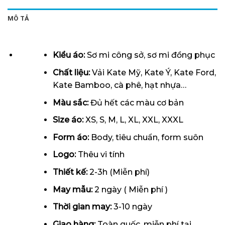
MÔ TẢ
Kiểu áo:
Sơ mi công sở, sơ mi đồng phục
Chất liệu:
Vải Kate Mỹ, Kate Ý, Kate Ford,
Kate Bamboo, cà phê, hạt nhựa…
Màu sắc:
Đủ hết các màu cơ bản
Size áo:
XS, S, M, L, XL, XXL, XXXL
Form
áo
:
Body, tiêu chuẩn, form suôn
Logo:
Thêu vi tính
Thiết kế:
2-3h (Miễn phí)
May mẫu:
2 ngày ( Miễn phí )
Thời gian may:
3-10 ngày
Giao hàng:
Toàn quốc, miễn phí tại