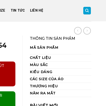
IZE
TIN TỨC
LIÊN HỆ
THÔNG TIN SẢN PHẨM
54
MÃ SẢN PHẨM
CHẤT LIỆU
MÀU SẮC
ÚT
KIỂU DÁNG
CÁC SIZE CỦA ÁO
THƯƠNG HIỆU
NĂM RA MẮT
I
BÀI VIẾT MỚI