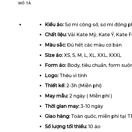
MÔ TẢ
Kiểu áo:
Sơ mi công sở, sơ mi đồng 
Chất liệu:
Vải Kate Mỹ, Kate Ý, Kate 
Màu sắc:
Đủ hết các màu cơ bản
Size áo:
XS, S, M, L, XL, XXL, XXXL
Form
áo
:
Body, tiêu chuẩn, form suô
Logo:
Thêu vi tính
Thiết kế:
2-3h (Miễn phí)
May mẫu:
2 ngày ( Miễn phí )
Thời gian may:
3-10 ngày
Giao hàng:
Toàn quốc, miễn phí tại
Số lượng tối thiểu:
10 áo