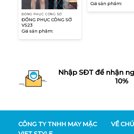
Giá sản phẩm:
ĐỒNG PHỤC CÔNG SỞ
ĐỒNG PHỤC CÔNG SỞ
SỞ
VS23
Giá sản phẩm:
Nhập SĐT để nhận ng
10%
CÔNG TY TNHH MAY MẶC
VỀ CHÚ
VIET STYLE