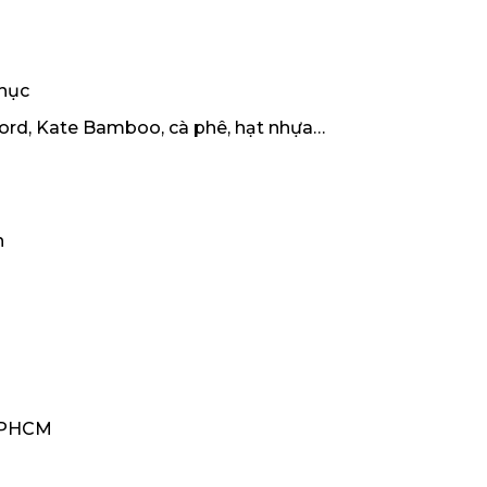
phục
Ford, Kate Bamboo, cà phê, hạt nhựa…
n
 TPHCM