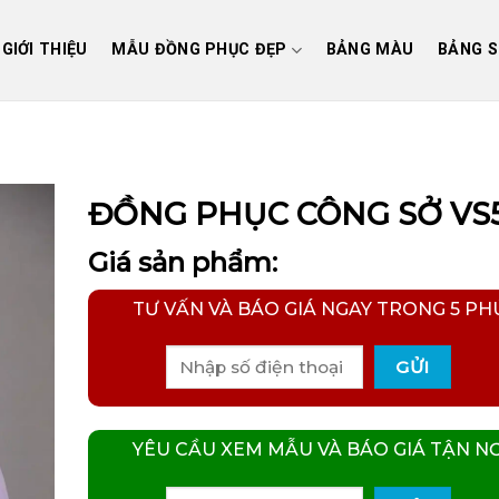
GIỚI THIỆU
MẪU ĐỒNG PHỤC ĐẸP
BẢNG MÀU
BẢNG S
ĐỒNG PHỤC CÔNG SỞ VS
Giá sản phẩm:
TƯ VẤN VÀ BÁO GIÁ NGAY TRONG 5 PH
YÊU CẦU XEM MẪU VÀ BÁO GIÁ TẬN NƠ