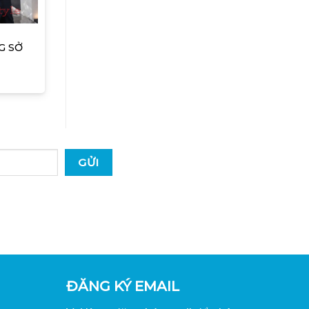
Ở
G SỞ
ĐĂNG KÝ EMAIL