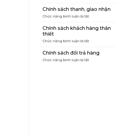
Điều
khoản
Chính sách thanh, giao nhận
mua
ở
Chức năng bình luận bị tắt
hàng
Chính
sách
Chính sách khách hàng thân
thanh,
thiết
giao
ở
Chức năng bình luận bị tắt
nhận
Chính
sách
Chính sách đổi trả hàng
khách
ở
Chức năng bình luận bị tắt
hàng
Chính
thân
sách
thiết
đổi
trả
hàng