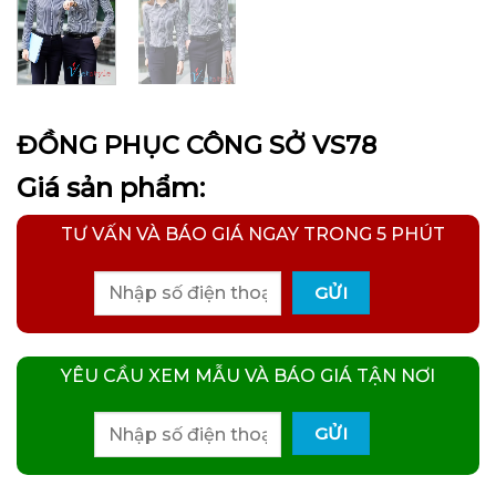
ĐỒNG PHỤC CÔNG SỞ VS78
Giá sản phẩm:
TƯ VẤN VÀ BÁO GIÁ NGAY TRONG 5 PHÚT
YÊU CẦU XEM MẪU VÀ BÁO GIÁ TẬN NƠI