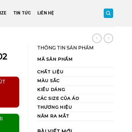
IZE
TIN TỨC
LIÊN HỆ
THÔNG TIN SẢN PHẨM
02
MÃ SẢN PHẨM
CHẤT LIỆU
MÀU SẮC
ÚT
KIỂU DÁNG
CÁC SIZE CỦA ÁO
THƯƠNG HIỆU
NĂM RA MẮT
I
BÀI VIẾT MỚI