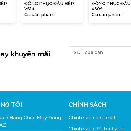
BẾP
ĐỒNG PHỤC ĐẦU BẾP
ĐỒNG PHỤC ĐẦU
VS14
VS09
Giá sản phẩm:
Giá sản phẩm:
ay khuyến mãi
NG TÔI
CHÍNH SÁCH
hách Hàng Chọn May Đồng
Chính sách bảo mật
 AZ
Chính sách đổi trả hàng