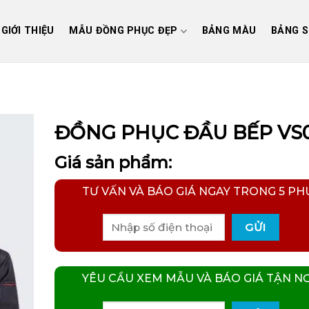
GIỚI THIỆU
MẪU ĐỒNG PHỤC ĐẸP
BẢNG MÀU
BẢNG S
ĐỒNG PHỤC ĐẦU BẾP VS
Giá sản phẩm:
TƯ VẤN VÀ BÁO GIÁ NGAY TRONG 5 PH
YÊU CẦU XEM MẪU VÀ BÁO GIÁ TẬN NƠ