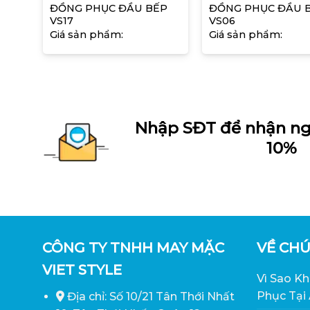
ẾP
ĐỒNG PHỤC ĐẦU BẾP
ĐỒNG PHỤC ĐẦU 
VS17
VS06
Giá sản phẩm:
Giá sản phẩm:
Nhập SĐT để nhận ng
10%
CÔNG TY TNHH MAY MẶC
VỀ CHÚ
VIET STYLE
Vì Sao K
Phục Tại
Địa chỉ: Số 10/21 Tân Thới Nhất