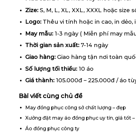
Zize:
S, M, L, XL, XXL, XXXL hoặc size số
Logo:
Thêu vi tính hoặc in cao, in dẻo, 
May mẫu:
1-3
ngày ( Miễn phí may mẫ
Thời gian sản xuất:
7-14 ngày
Giao hàng:
Giao hàng tận nơi toàn quố
Số lượng tối thiểu:
1
0 áo
Giá thành:
105
.000đ – 2
25
.000đ / áo tùy
Bài viết cùng chủ đề
May đồng phục công sở chất lượng – đẹp
Xưởng đặt may áo đồng phục uy tín, giá tốt – 
Áo đồng phục công ty