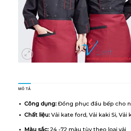
MÔ TẢ
Công dụng:
Đồng phục đầu bếp cho nh
Chất liệu:
Vải kate ford
,
Vải kaki Si
,
Vải 
Màu sắc:
24 -72 màu tùy theo loại vải