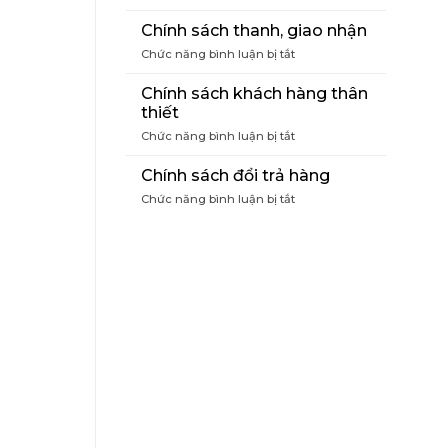
Điều
khoản
Chính sách thanh, giao nhận
mua
ở
Chức năng bình luận bị tắt
hàng
Chính
sách
Chính sách khách hàng thân
thanh,
thiết
giao
ở
Chức năng bình luận bị tắt
nhận
Chính
sách
Chính sách đổi trả hàng
khách
ở
Chức năng bình luận bị tắt
hàng
Chính
thân
sách
thiết
đổi
trả
hàng