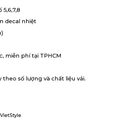
 5,6,7,8
in decal nhiệt
u)
c, miễn phí tại TPHCM
 theo số lượng và chất liệu vải.
VietStyle