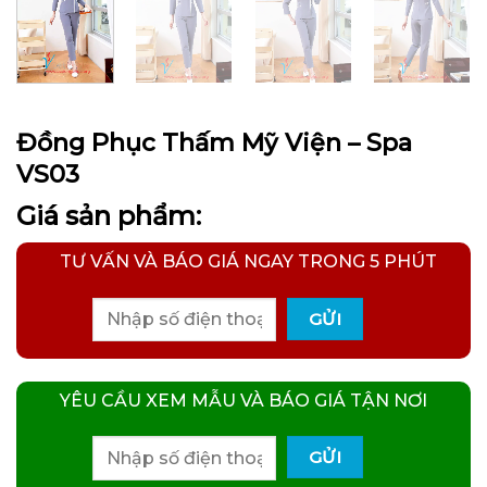
Đồng Phục Thấm Mỹ Viện – Spa
VS03
Giá sản phẩm:
TƯ VẤN VÀ BÁO GIÁ NGAY TRONG 5 PHÚT
YÊU CẦU XEM MẪU VÀ BÁO GIÁ TẬN NƠI