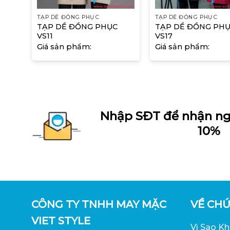
TẠP DỀ ĐỒNG PHỤC
TẠP DỀ ĐỒNG PHỤC
TẠP DỀ ĐỒNG PHỤC
TẠP DỀ ĐỒNG PH
VS11
VS17
Giá sản phẩm:
Giá sản phẩm:
Nhập SĐT để nhận ng
10%
CÔNG TY TNHH MAY MẶC
VỀ CHÚ
VIET STYLE
Vì Sao K