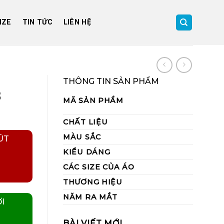
IZE
TIN TỨC
LIÊN HỆ
THÔNG TIN SẢN PHẨM
8
MÃ SẢN PHẨM
CHẤT LIỆU
MÀU SẮC
ÚT
KIỂU DÁNG
CÁC SIZE CỦA ÁO
THƯƠNG HIỆU
NĂM RA MẮT
I
BÀI VIẾT MỚI