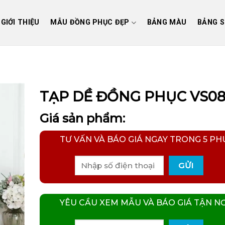
GIỚI THIỆU
MẪU ĐỒNG PHỤC ĐẸP
BẢNG MÀU
BẢNG S
TẠP DỀ ĐỒNG PHỤC VS0
Giá sản phẩm:
TƯ VẤN VÀ BÁO GIÁ NGAY TRONG 5 PH
YÊU CẦU XEM MẪU VÀ BÁO GIÁ TẬN NƠ