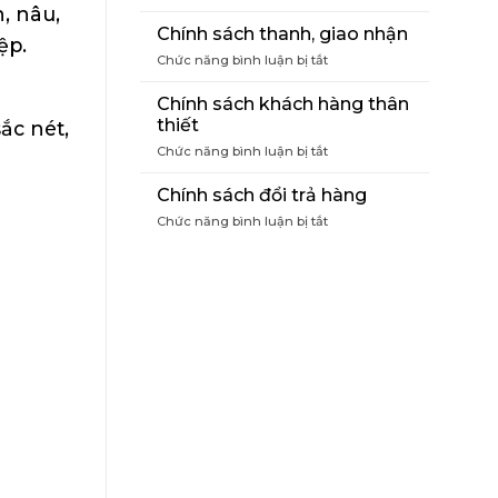
Điều
, nâu,
khoản
Chính sách thanh, giao nhận
ệp.
mua
ở
Chức năng bình luận bị tắt
hàng
Chính
sách
Chính sách khách hàng thân
thanh,
thiết
ắc nét,
giao
ở
Chức năng bình luận bị tắt
nhận
Chính
sách
Chính sách đổi trả hàng
khách
ở
Chức năng bình luận bị tắt
hàng
Chính
thân
sách
thiết
đổi
trả
hàng