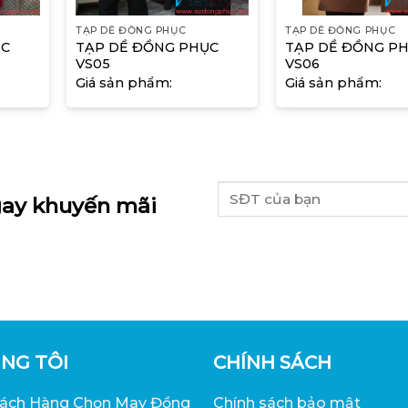
TẠP DỀ ĐỒNG PHỤC
TẠP DỀ ĐỒNG PHỤC
ỤC
TẠP DỀ ĐỒNG PHỤC
TẠP DỀ ĐỒNG P
VS05
VS06
Giá sản phẩm:
Giá sản phẩm:
ay khuyến mãi
NG TÔI
CHÍNH SÁCH
hách Hàng Chọn May Đồng
Chính sách bảo mật