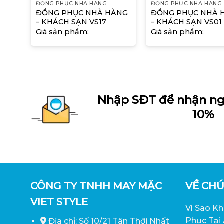
ĐỒNG PHỤC NHÀ HÀNG
ĐỒNG PHỤC NHÀ HÀNG
ÀNG
ĐỒNG PHỤC NHÀ HÀNG
ĐỒNG PHỤC NHÀ 
– KHÁCH SẠN VS17
– KHÁCH SẠN VS01
Giá sản phẩm:
Giá sản phẩm:
Nhập SĐT để nhận ng
10%
CÔNG TY TNHH MAY MẶC
VỀ CHÚ
VIET STYLE
Vì Sao K
Phục Tại
Địa chỉ: Số 10/21 Tân Thới Nhất