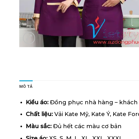
MÔ TẢ
Kiểu áo:
Đồng phục nhà hàng – khách
Chất liệu:
Vải Kate Mỹ, Kate Ý, Kate Fo
Màu sắc:
Đủ hết các màu cơ bản
Size áo:
XS, S, M, L, XL, XXL, XXXL