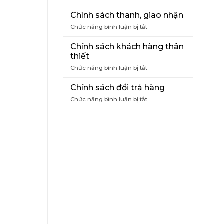
Điều
khoản
Chính sách thanh, giao nhận
mua
ở
Chức năng bình luận bị tắt
hàng
Chính
sách
Chính sách khách hàng thân
thanh,
thiết
giao
ở
Chức năng bình luận bị tắt
nhận
Chính
sách
Chính sách đổi trả hàng
khách
ở
Chức năng bình luận bị tắt
hàng
Chính
thân
sách
thiết
đổi
trả
hàng