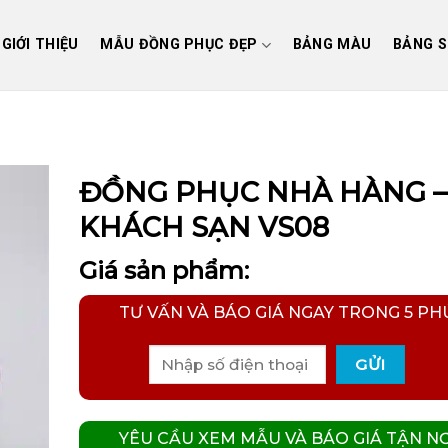
GIỚI THIỆU
MẪU ĐỒNG PHỤC ĐẸP
BẢNG MÀU
BẢNG S
ĐỒNG PHỤC NHÀ HÀNG –
KHÁCH SẠN VS08
Giá sản phẩm:
TƯ VẤN VÀ BÁO GIÁ NGAY TRONG 5 PH
YÊU CẦU XEM MẪU VÀ BÁO GIÁ TẬN NƠ