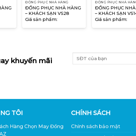
ĐỒNG PHỤC NHÀ HÀNG
ĐỒNG PHỤC NHÀ HÀN
HÀNG
ĐỒNG PHỤC NHÀ HÀNG
ĐỒNG PHỤC NHÀ
– KHÁCH SẠN VS28
– KHÁCH SẠN VS1
Giá sản phẩm:
Giá sản phẩm:
ay khuyến mãi
NG TÔI
CHÍNH SÁCH
hách Hàng Chọn May Đồng
Chính sách bảo mật
 AZ