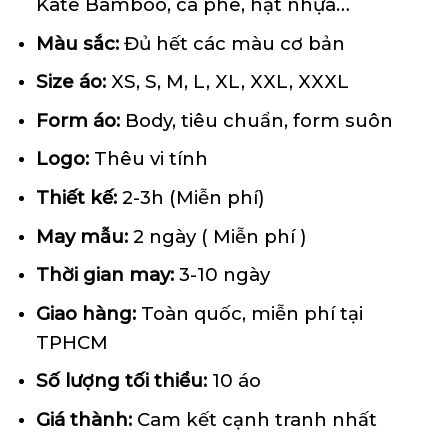
Kate Bamboo, cà phê, hạt nhựa…
Màu sắc:
Đủ hết các màu cơ bản
Size áo:
XS, S, M, L, XL, XXL, XXXL
Form
áo
:
Body, tiêu chuẩn, form suôn
Logo:
Thêu vi tính
Thiết kế:
2-3h (Miễn phí)
May mẫu:
2 ngày ( Miễn phí )
Thời gian may:
3-10 ngày
Giao hàng:
Toàn quốc, miễn phí tại
TPHCM
Số lượng tối thiểu:
10 áo
Giá thành:
Cam kết cạnh tranh nhất