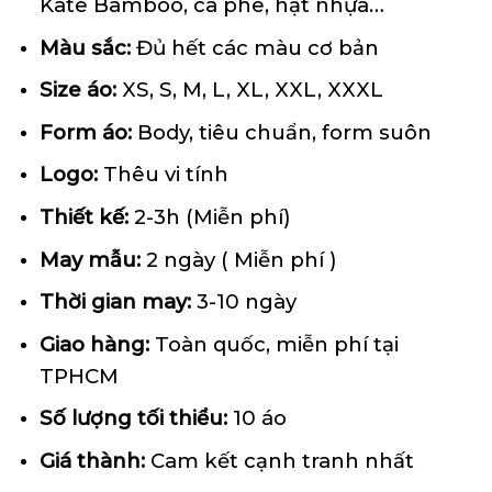
Kate Bamboo, cà phê, hạt nhựa…
Màu sắc:
Đủ hết các màu cơ bản
Size áo:
XS, S, M, L, XL, XXL, XXXL
Form
áo
:
Body, tiêu chuẩn, form suôn
Logo:
Thêu vi tính
Thiết kế:
2-3h (Miễn phí)
May mẫu:
2 ngày ( Miễn phí )
Thời gian may:
3-10 ngày
Giao hàng:
Toàn quốc, miễn phí tại
TPHCM
Số lượng tối thiểu:
10 áo
Giá thành:
Cam kết cạnh tranh nhất