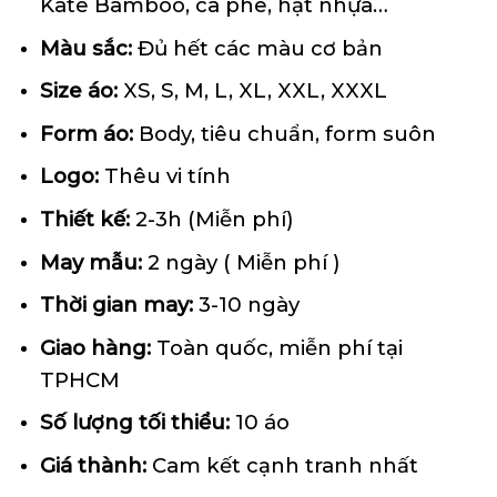
Kate Bamboo, cà phê, hạt nhựa…
Màu sắc:
Đủ hết các màu cơ bản
Size áo:
XS, S, M, L, XL, XXL, XXXL
Form
áo
:
Body, tiêu chuẩn, form suôn
Logo:
Thêu vi tính
Thiết kế:
2-3h (Miễn phí)
May mẫu:
2 ngày ( Miễn phí )
Thời gian may:
3-10 ngày
Giao hàng:
Toàn quốc, miễn phí tại
TPHCM
Số lượng tối thiểu:
10 áo
Giá thành:
Cam kết cạnh tranh nhất